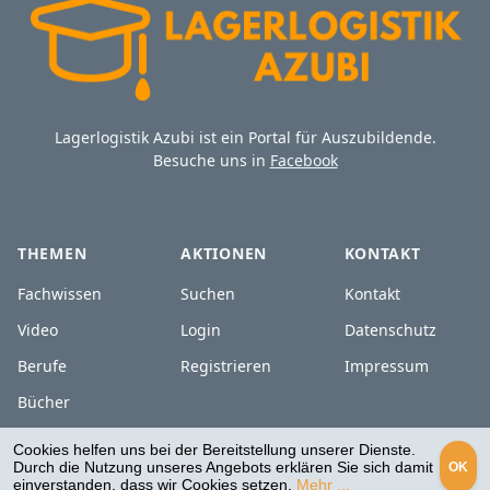
Lagerlogistik Azubi ist ein Portal für Auszubildende.
Besuche uns in
Facebook
THEMEN
AKTIONEN
KONTAKT
Fachwissen
Suchen
Kontakt
Video
Login
Datenschutz
Berufe
Registrieren
Impressum
Bücher
Cookies helfen uns bei der Bereitstellung unserer Dienste.
Durch die Nutzung unseres Angebots erklären Sie sich damit
OK
Copyright © - Alle Rechte vorbehalten
einverstanden, dass wir Cookies setzen.
Mehr ...