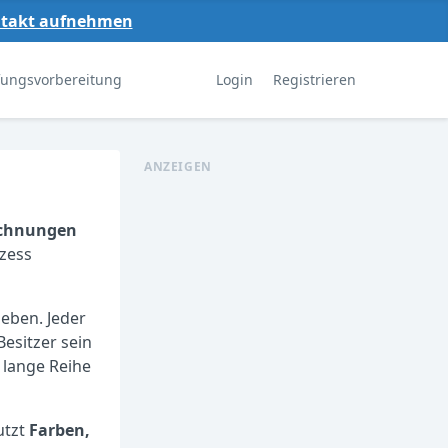
ntakt aufnehmen
fungsvorbereitung
Login
Registrieren
ANZEIGEN
ichnungen
ozess
eben. Jeder
esitzer sein
e lange Reihe
utzt
Farben,