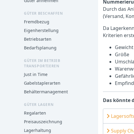
Güter annehmen
Nummerieru
Durch das An
GÜTER BESCHAFFEN
(Versand, Ko
Fremdbezug
Da Lagerken
Eigenherstellung
Kriterien ers
Betriebsarten
Gewicht
Bedarfsplanung
Größe
GÜTER IM BETRIEB
Umschla
TRANSPORTIEREN
Warenw
Just in Time
Gefährli
Empfindl
Gabelstaplerarten
Behältermanagement
Das könnte d
GÜTER LAGERN
Regalarten
Lagersoft
Preisauszeichnung
Lagerhaltung
Supply C