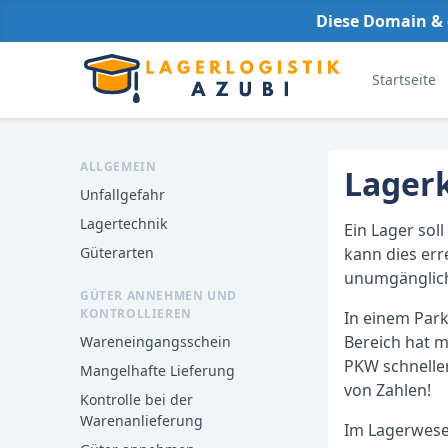
Diese Domain & 
Startseite
ALLGEMEIN
Lager
Unfallgefahr
Lagertechnik
Ein Lager sol
Güterarten
kann dies err
unumgänglich
GÜTER ANNEHMEN UND
KONTROLLIEREN
In einem Par
Bereich hat m
Wareneingangsschein
PKW schneller
Mangelhafte Lieferung
von Zahlen!
Kontrolle bei der
Warenanlieferung
Im Lagerwese