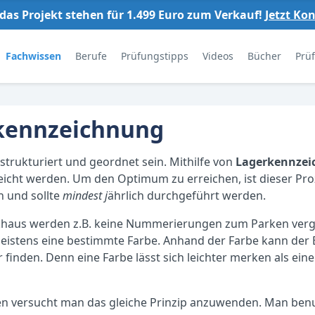
das Projekt stehen für 1.499 Euro zum Verkauf!
Jetzt Ko
Fachwissen
Berufe
Prüfungstipps
Videos
Bücher
Prü
kennzeichnung
l strukturiert und geordnet sein. Mithilfe von
Lagerkennze
eicht werden. Um den Optimum zu erreichen, ist dieser Pr
 und sollte
mindest j
ährlich durchgeführt werden.
khaus werden z.B. keine Nummerierungen zum Parken verg
eistens eine bestimmte Farbe. Anhand der Farbe kann der B
 finden. Denn eine Farbe lässt sich leichter merken als ein
n versucht man das gleiche Prinzip anzuwenden. Man ben