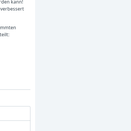
rden kann!
verbessert
timmten
eilt: